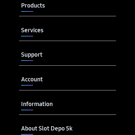
Products
Buka
Services
Buka
Support
Buka
Account
Buka
Information
Buka
About Slot Depo 5k