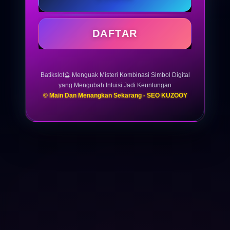
DAFTAR
Batikslot🔮 Menguak Misteri Kombinasi Simbol Digital
yang Mengubah Intuisi Jadi Keuntungan
© Main Dan Menangkan Sekarang - SEO KUZOOY