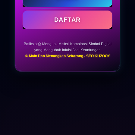
DAFTAR
Batikslot🔮 Menguak Misteri Kombinasi Simbol Digital
yang Mengubah Intuisi Jadi Keuntungan
© Main Dan Menangkan Sekarang - SEO KUZOOY