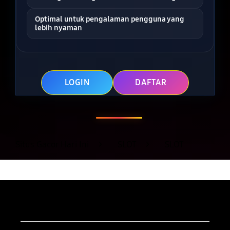
Optimal untuk pengalaman pengguna yang
lebih nyaman
LOGIN
DAFTAR
Layer Popup Close
Situs Gacor Hari Ini
>
SLOT
>
SLOT
Buka
Footer Navigation