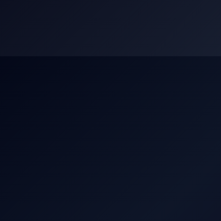
Skip
to
content