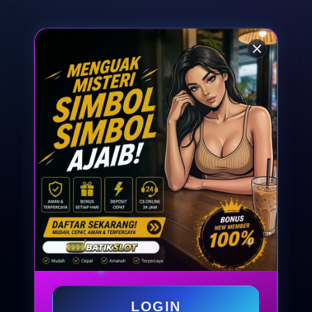
LOGIN